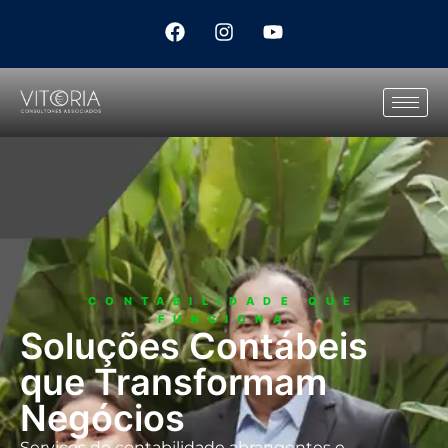
CONTABILIDADE QUE
FUNCIONA
Soluções Contábeis
que Transformam
Negócios
Serviços de contabilidade abrangentes e